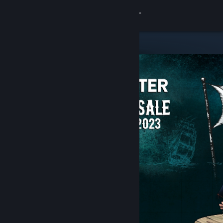
로그인
상점
커뮤니티
정보
지원
언어 변경
Steam 모바일 앱 다운로드
PC 웹사이트 보기