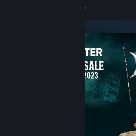
Kirjaudu sisään
Kauppa
Yhteisö
Tietoa
Tuki
Vaihda kieli
Hanki Steam-mobiilisovellus
Näytä työpöytäsivusto