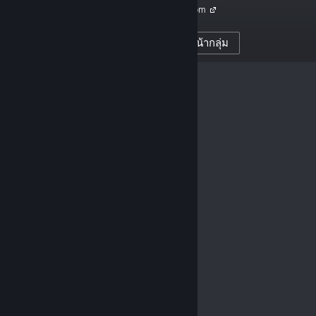
simpleplanes.com
1,969
ผู้ติดตามผู้สร้าง
การเยี่ยมชมหน้ากลุ่ม
0
บทวิจารณ์ที่โพสต์