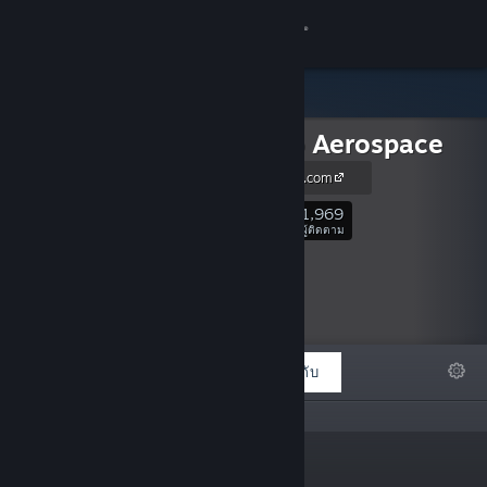
เข้าสู่ระบบ
ร้านค้า
Jundroo Aerospace
ชุมชน
simpleplanes.com
เกี่ยวกับ
1,969
ติดตาม
ผู้ติดตาม
ฝ่ายสนับสนุน
เปลี่ยนภาษา
โดดเด่น
รายการ
เกี่ยวกับ
รับแอป Steam แบบพกพา
ชมเว็บไซต์สำหรับเดสก์ท็อป
“”
ลิงก์