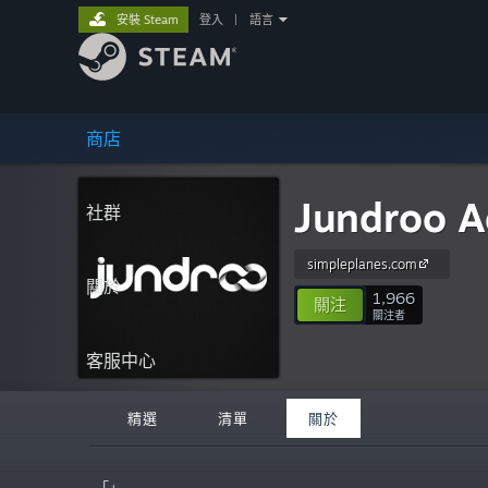
安裝 Steam
登入
|
語言
商店
Jundroo A
社群
simpleplanes.com
關於
1,966
關注
關注者
客服中心
精選
清單
關於
「」