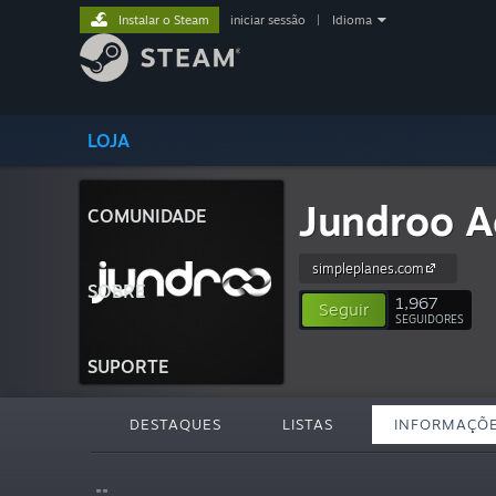
Instalar o Steam
iniciar sessão
|
Idioma
LOJA
Jundroo A
COMUNIDADE
simpleplanes.com
SOBRE
1,967
Seguir
SEGUIDORES
SUPORTE
DESTAQUES
LISTAS
INFORMAÇÕ
""