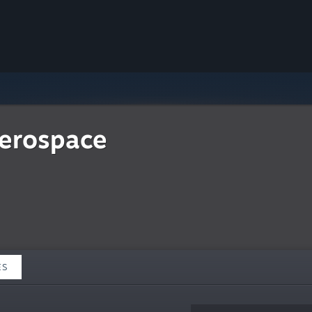
erospace
ES