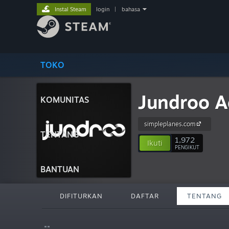
Instal Steam
login
|
bahasa
TOKO
Jundroo A
KOMUNITAS
simpleplanes.com
TENTANG
1,972
Ikuti
PENGIKUT
BANTUAN
DIFITURKAN
DAFTAR
TENTANG
""