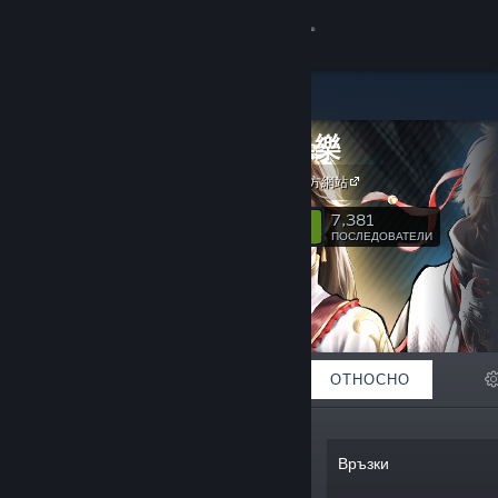
Вписване
Магазин
甲山林娛樂
Общност
甲山林娛樂官方網站
Относно
7,381
Следване
ПОСЛЕДОВАТЕЛИ
Поддръжка
Смяна на езика
ОТЛИЧЕНИ
СПИСЪЦИ
ОТНОСНО
Сдобийте се с мобилното Steam приложение
Преглед на сайта за настолни компютри
„JSL Entertainment believes that a good
Връзки
game is a fun game, and continues to
strive for innovation and excellence.“