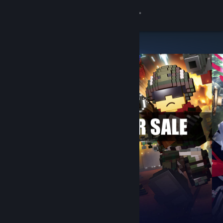
Login
Toko
Komunitas
Tentang
Bantuan
Ubah bahasa
Dapatkan Aplikasi Seluler Steam
Lihat situs web desktop