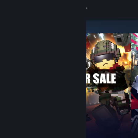
Σύνδεση
Κατάστημα
Κοινότητα
Σχετικά
Υποστήριξη
Αλλαγή γλώσσας
Αποκτήστε την εφαρμογή Steam για κινητές συσκευές
Προβολή ιστοσελίδας για υπολογιστές