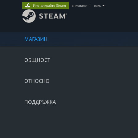
Инсталирайте Steam
вписване
|
език
МАГАЗИН
ОБЩНОСТ
ОТНОСНО
ПОДДРЪЖКА