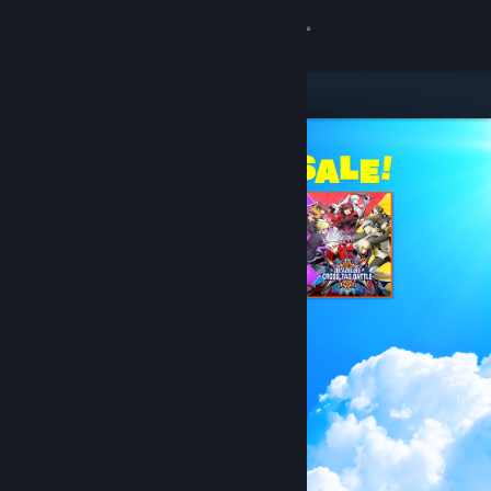
Đăng nhập
Cửa hàng
Cộng đồng
Thông tin
Hỗ trợ
Thay đổi ngôn ngữ
Cài ứng dụng Steam di động
Xem web cho desktop