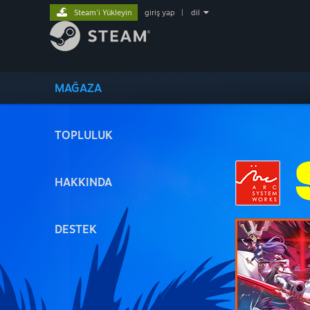
Steam'i Yükleyin
giriş yap
|
dil
MAĞAZA
TOPLULUK
HAKKINDA
DESTEK