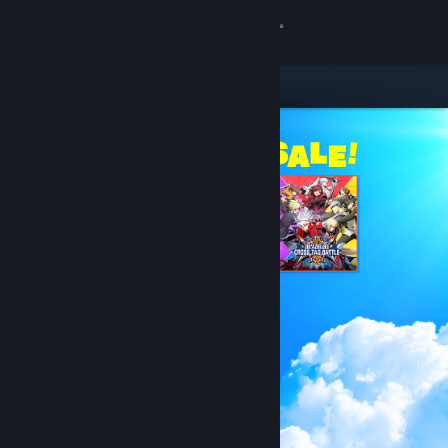
Zaloguj się
Sklep
Społeczność
Informacje
Wsparcie
Zmień język
Pobierz aplikację mobilną Steam
Wersja przeglądarkowa