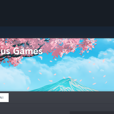
hus Games
NI