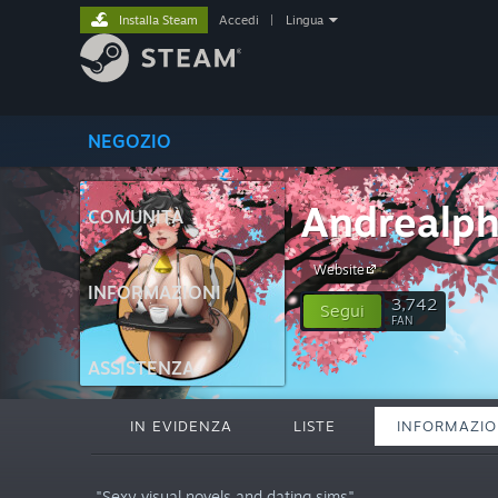
Installa Steam
Accedi
|
Lingua
NEGOZIO
Andrealp
COMUNITÀ
Website
INFORMAZIONI
3,742
Segui
FAN
ASSISTENZA
IN EVIDENZA
LISTE
INFORMAZIO
"Sexy visual novels and dating sims"