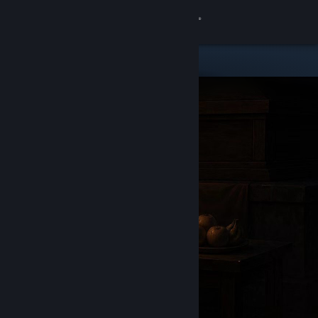
Iniciar sesión
Tienda
Comunidad
Acerca de
Soporte
Cambiar idioma
Descargar Steam Mobile
Ver versión clásica