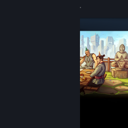
Se connecter
Magasin
Communauté
À propos
Support
Changer la langue
Télécharger l'application mobile Steam
Voir version ordi. du site