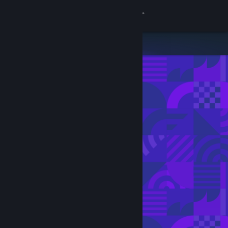
Conectează-te
Magazin
Comunitate
Despre
Asistență
Schimbă limba
Obține aplicația Steam pentru dispozitive mobile
Vezi site în versiunea pentru desktop