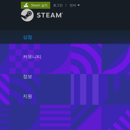
Steam 설치
로그인
|
언어
상점
커뮤니티
정보
지원