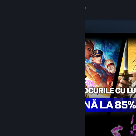
Conectează-te
Magazin
Comunitate
Despre
Asistență
Schimbă limba
Obține aplicația Steam pentru dispozitive mobile
Vezi site în versiunea pentru desktop