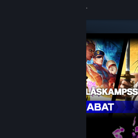
Log på
Butik
Fællesskab
Om
Support
Skift sprog
Hent Steam-mobilappen
Vis desktop-webside