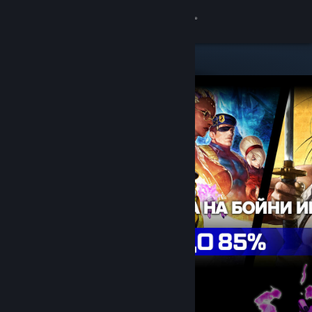
Вписване
Магазин
Общност
Относно
Поддръжка
Смяна на езика
Сдобийте се с мобилното Steam приложение
Преглед на сайта за настолни компютри