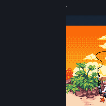
登入
商店
社群
關於
客服
變更語言
取得 Steam 行動應用程式
檢視電腦版網頁