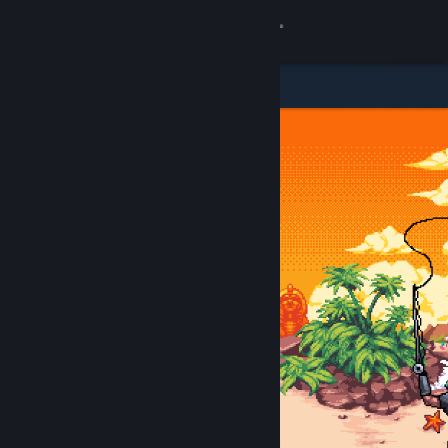
Inloggen
Winkel
Community
Over
Ondersteuning
Taal wijzigen
Download de mobiele Steam-app
Desktopwebsite weergeven