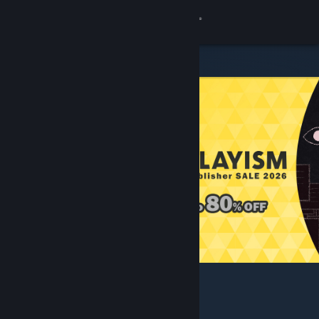
Sign in
Gedung
Komuniti
Tentang
Sokongan
Ubah bahasa
Dapatkan Steam Mobile App
Lihat laman web desktop