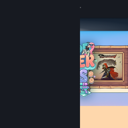
Đăng nhập
Cửa hàng
Cộng đồng
Thông tin
Hỗ trợ
Thay đổi ngôn ngữ
Cài ứng dụng Steam di động
Xem web cho desktop