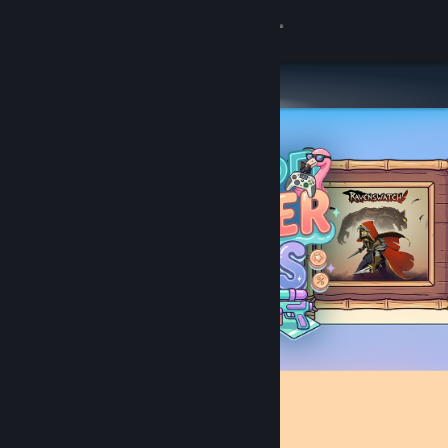
Увійти
Крамниця
Спільнота
Інформація
Підтримка
Змінити мову
Завантажити мобільний застосунок Steam
Переглянути повну версію