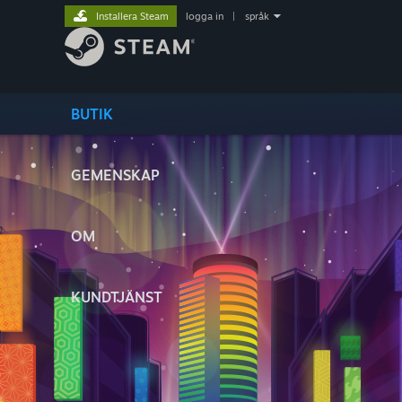
Installera Steam
logga in
|
språk
BUTIK
GEMENSKAP
OM
KUNDTJÄNST