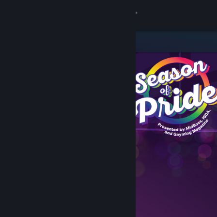
登录
商店
社区
关于
客服
更改语言
获取 Steam 手机应用
查看桌面版网站