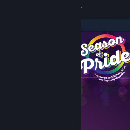
Kirjaudu sisään
Kauppa
Yhteisö
Tietoa
Tuki
Vaihda kieli
Hanki Steam-mobiilisovellus
Näytä työpöytäsivusto