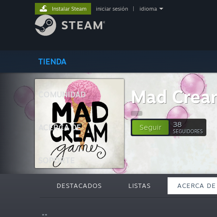
Instalar Steam
iniciar sesión
|
idioma
TIENDA
Mad Crea
COMUNIDAD
38
ACERCA DE
Seguir
SEGUIDORES
SOPORTE
DESTACADOS
LISTAS
ACERCA DE
""