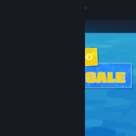
Đăng nhập
Cửa hàng
Cộng đồng
Thông tin
Hỗ trợ
Thay đổi ngôn ngữ
Cài ứng dụng Steam di động
Xem web cho desktop