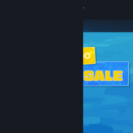
เข้าสู่ระบบ
ร้านค้า
ชุมชน
เกี่ยวกับ
ฝ่ายสนับสนุน
เปลี่ยนภาษา
รับแอป Steam แบบพกพา
ชมเว็บไซต์สำหรับเดสก์ท็อป