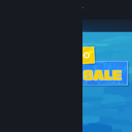
登入
商店
社群
關於
客服
變更語言
取得 Steam 行動應用程式
檢視電腦版網頁