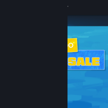
Iniciar sessão
Loja
Comunidade
Sobre
Apoio
Alterar idioma
Instala a app móvel do Steam
Ver versão para computadores