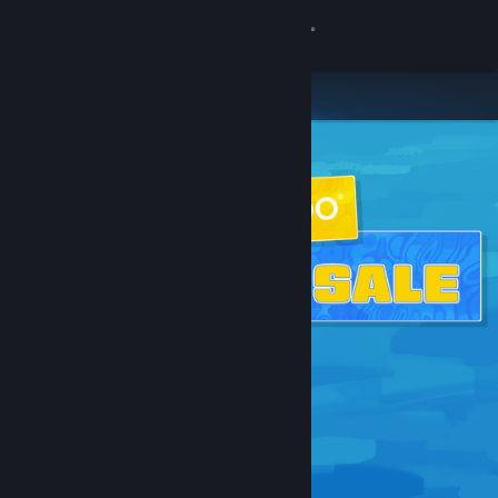
Anmelden
Shop
Community
Info
Support
Sprache ändern
Steam-Mobile-App herunterladen
Desktopversion anzeigen