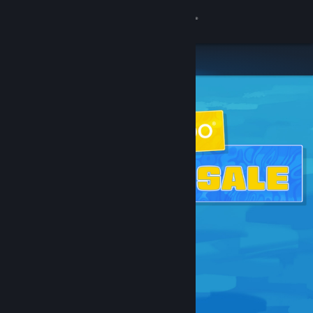
Přihlásit se
Obchod
Komunita
Informace
Podpora
Změnit jazyk
Mobilní aplikace služby Steam
Desktopová verze stránky