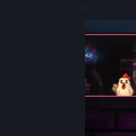
Login
Toko
Komunitas
Tentang
Bantuan
Ubah bahasa
Dapatkan Aplikasi Seluler Steam
Lihat situs web desktop