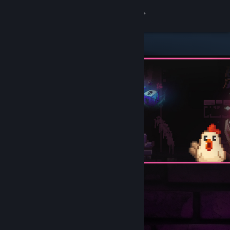
Anmelden
Shop
Community
Info
Support
Sprache ändern
Steam-Mobile-App herunterladen
Desktopversion anzeigen