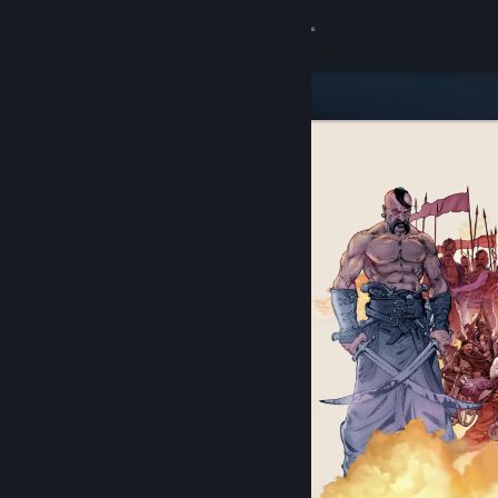
Conectează-te
Magazin
Comunitate
Despre
Asistență
Schimbă limba
Obține aplicația Steam pentru dispozitive mobile
Vezi site în versiunea pentru desktop