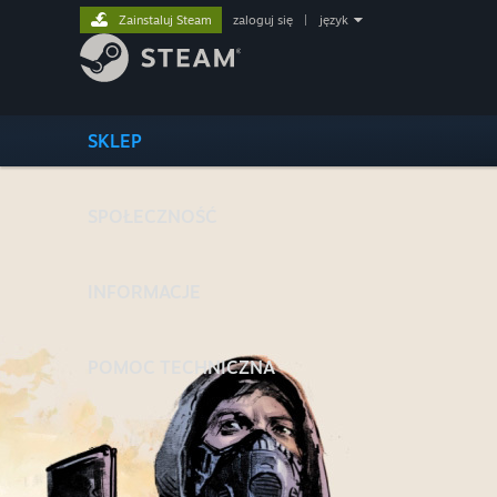
Zainstaluj Steam
zaloguj się
|
język
SKLEP
SPOŁECZNOŚĆ
INFORMACJE
POMOC TECHNICZNA