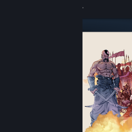
Iniciar sesión
Tienda
Comunidad
Acerca de
Soporte
Cambiar idioma
Obtener la aplicación de Steam Mobile
Ver versión clásica