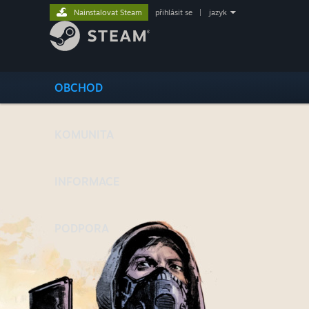
Nainstalovat Steam
přihlásit se
|
jazyk
OBCHOD
KOMUNITA
INFORMACE
PODPORA