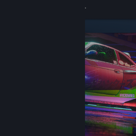
เข้าสู่ระบบ
ร้านค้า
ชุมชน
เกี่ยวกับ
ฝ่ายสนับสนุน
เปลี่ยนภาษา
รับแอป Steam แบบพกพา
ชมเว็บไซต์สำหรับเดสก์ท็อป