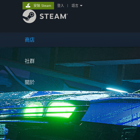
安裝 Steam
登入
|
語言
商店
社群
關於
客服中心