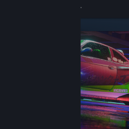
Logga in
Butik
Gemenskap
Om
Support
Byt språk
Skaffa Steams mobilapp
Se skrivbordswebbplats