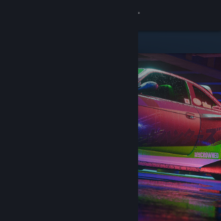
Accedi
Negozio
Comunità
Informazioni
Assistenza
Cambia la lingua
Ottieni l'app mobile di Steam
Visualizza il sito web per desktop