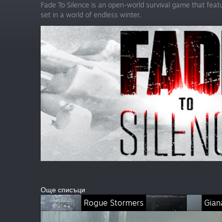
Fade To Silence is an open-world survival game that featu
set in a world of endless winter.
Още списъци
Rogue Stormers
Gian