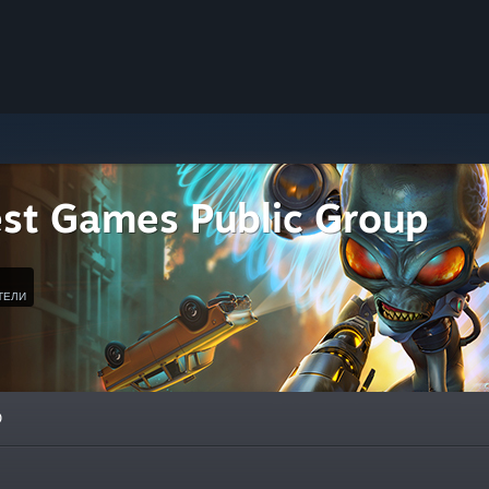
est Games Public Group
ТЕЛИ
О