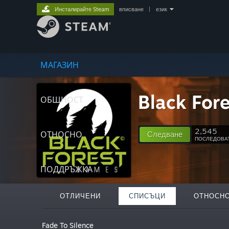
Инсталирайте Steam
вписване
|
език
МАГАЗИН
Black For
ОБЩНОСТ
2,545
ОТНОСНО
Следване
ПОСЛЕДОВА
ПОДДРЪЖКА
ОТЛИЧЕНИ
СПИСЪЦИ
ОТНОСН
Fade To Silence