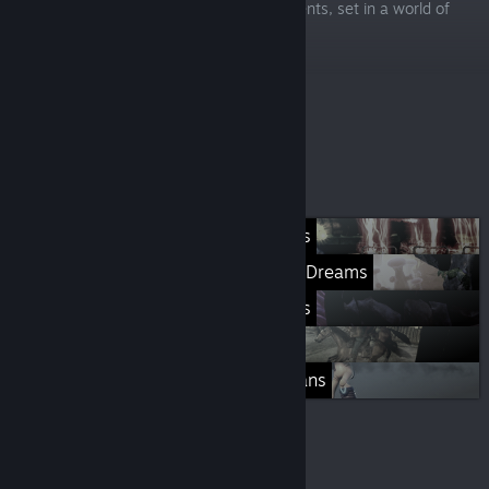
release feature), and eldritch horror elements, set in a world of
endless winter.
$29.99
Mais listas
Rogue Stormers
Giana Sisters: Twisted Dreams
Featured Games
ALL GAMES
Destroy All Humans
© Valve Corporation. Todos os direitos reservados.