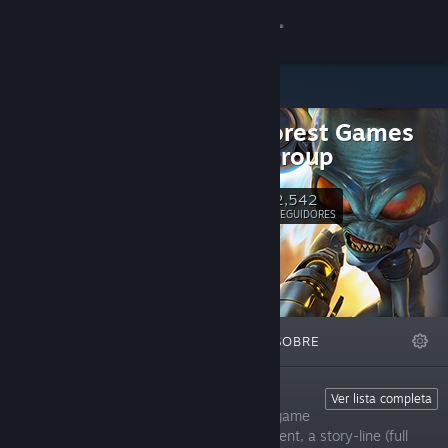
Iniciar sessão
Loja
Black Forest Games
Comunidade
Public Group
Sobre
2,542
Seguir
SEGUIDORES
Suporte
Alterar idioma
DESTAQUES
LISTAS
SOBRE
Baixe o aplicativo móvel do Steam
Ver versão para computadores
Fade To Silence
Ver lista completa
Fade To Silence is an open-world survival game
that features follower and base management, a story-line (full