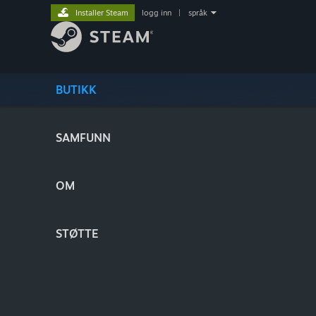
Installer Steam
logg inn
|
språk
BUTIKK
SAMFUNN
OM
STØTTE