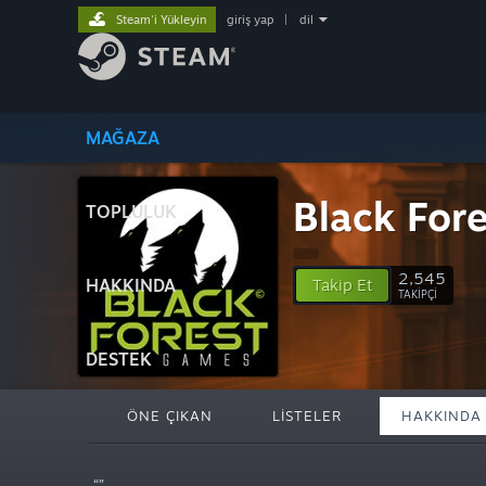
Steam'i Yükleyin
giriş yap
|
dil
MAĞAZA
Black For
TOPLULUK
2,545
HAKKINDA
Takip Et
TAKIPÇI
DESTEK
ÖNE ÇIKAN
LISTELER
HAKKINDA
“”